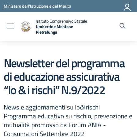
Vai ai contenuti
Vai al menu di navigazione
Vai al footer
Ministero dell'Istruzione e del Merito
Istituto Comprensivo Statale
Umbertide Montone
Pietralunga
— Visita la pagina iniziale della scuola
Newsletter del programma
di educazione assicurativa
“Io & i rischi” N.9/2022
News e aggiornamenti su Io&irischi
Programma educativo su rischio, prevenzione e
mutualità promosso da Forum ANIA -
Consumatori Settembre 2022