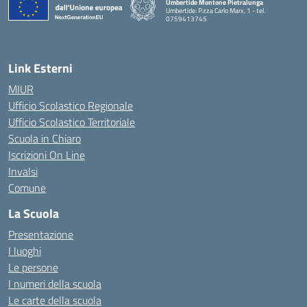
Umbertide Montone Pietralunga
Umbertide: P.zza Carlo Marx, 1 - tel.
0759413745
— Visita la pagina iniziale della scuola
Link Esterni
MIUR
Ufficio Scolastico Regionale
Ufficio Scolastico Territoriale
Scuola in Chiaro
Iscrizioni On Line
Invalsi
Comune
La Scuola
Presentazione
I luoghi
Le persone
I numeri della scuola
Le carte della scuola