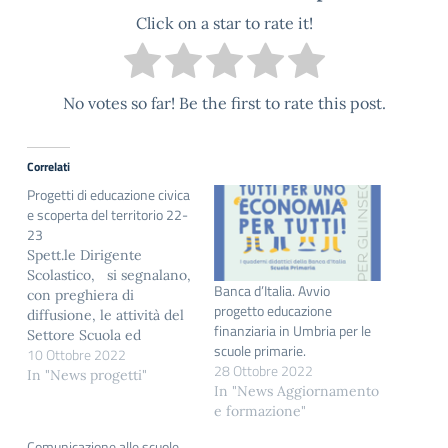
Click on a star to rate it!
No votes so far! Be the first to rate this post.
Correlati
Progetti di educazione civica
e scoperta del territorio 22-
23
Spett.le Dirigente
Scolastico, si segnalano,
Banca d’Italia. Avvio
con preghiera di
progetto educazione
diffusione, le attività del
finanziaria in Umbria per le
Settore Scuola ed
scuole primarie.
10 Ottobre 2022
Educazione dai FAI –
28 Ottobre 2022
Fondo per l’Ambiente
In "News progetti"
In "News Aggiornamento
Italiano: il concorso
e formazione"
gratuito "Paesaggio in
movimento": un compito
Comunicazione alle scuole