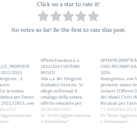
Click on a star to rate it!
No votes so far! Be the first to rate this post.
Offerta Educativa a. s.
OFFERTA DIDATTICA
LCO_PROPOSTA
2022/2023 SISTEMA
CIVICI RECANATI A.A
A 2022/2023
MUSEO
2024
irigente, è
Alla c.a. dei Dirigenti
Buongiorno, con l
acere
Scolastici Gent.mi, Vi
presente siamo lie
Le la nostra
allego nell'email il
inviarvi l'Offerta D
dattica per l’anno
catalogo della nostra
dei Musei Civici di
co 2022/2023, con
offerta educativa per
Recanati per l'an
bre 2022
20 Ottobre 2022
11 Settembre 2023
era di massima
l’anno scolastico
2024. Informiamo 
e presso i Docenti
 Aggiornamento
2022/2023. Quest’anno
In "News Aggiornamento
che il giorno sabat
In "News Aggior
stituto. La nostra
ione"
abbiamo scelto
e formazione"
settembre ore 15:
e formazione"
ione di
un’impostazione di
presso il Museo Ci
e didattiche per
carattere tematico, con
Villa Colloredo Me