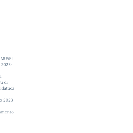
 MUSEI
. 2023-
a
ti di
idattica
no 2023-
inoltre
o 16
namento
00
vico
ls si