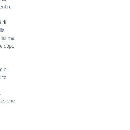
enti e
 di
lla
lici ma
 e dopo
e di
rico
a
ffusione