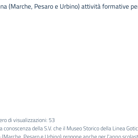
ina (Marche, Pesaro e Urbino) attività formative p
o di visualizzazioni:
53
 a conoscenza della S.V. che il Museo Storico della Linea Gotic
 (Marche, Pesaro e Urbino) propone anche per l’anno scolast