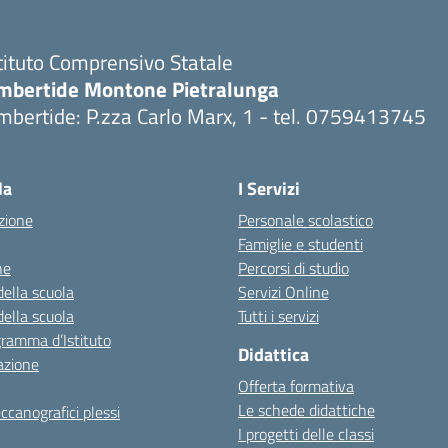
tituto Comprensivo Statale
mbertide Montone Pietralunga
bertide: P.zza Carlo Marx, 1 - tel. 0759413745
Visita la pagina iniziale della scuola
la
I Servizi
zione
Personale scolastico
Famiglie e studenti
ne
Percorsi di studio
della scuola
Servizi Online
della scuola
Tutti i servizi
gramma d’Istituto
Didattica
azione
Offerta formativa
Le schede didattiche
ccanografici plessi
I progetti delle classi