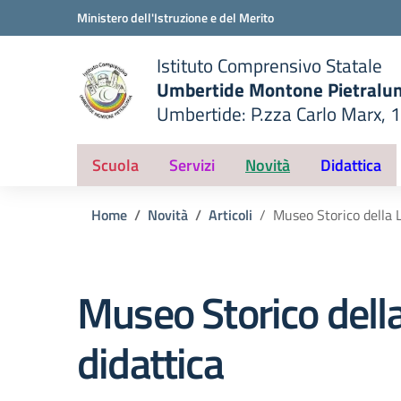
Vai ai contenuti
Vai al menu di navigazione
Vai al footer
Ministero dell'Istruzione e del Merito
Istituto Comprensivo Statale
Umbertide Montone Pietralu
Umbertide: P.zza Carlo Marx, 
— Visita la pagina iniziale del
ella scuola
Scuola
Servizi
Novità
Didattica
Home
Novità
Articoli
Museo Storico della L
Museo Storico della
didattica