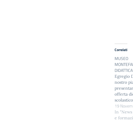
Correlati
MUSEO
MONTEFA
DIDATTIC
Egregio D
nostro pi
presentar
offerta di
scolasti
19 Novem
la preghi
diffusion
In "News
del Suo I
e formaz
progettaz
esperienz