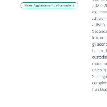
2022-202
News Aggiornamento e formazione
agli ins
Attraver
attività,
Seconda 
le imman
gli scont
La strut
custodis
monument
unico in 
Si alleg
completa
fra i Doc