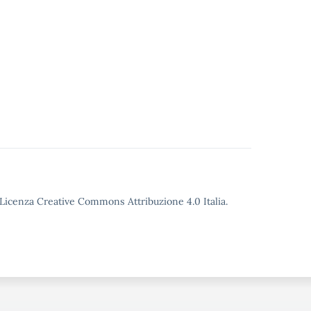
y
'Offerta
 docenti
are…
o Licenza Creative Commons Attribuzione 4.0 Italia.