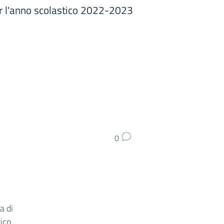
er l'anno scolastico 2022-2023
0
a di
ico