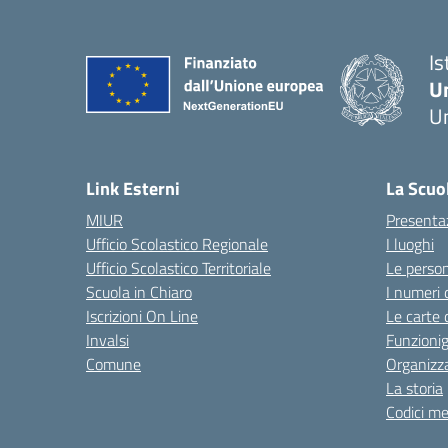
Is
U
Um
— 
Link Esterni
La Scuo
MIUR
Presenta
Ufficio Scolastico Regionale
I luoghi
Ufficio Scolastico Territoriale
Le perso
Scuola in Chiaro
I numeri 
Iscrizioni On Line
Le carte 
Invalsi
Funzioni
Comune
Organizz
La storia
Codici me