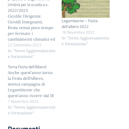
Umbria per la scuola a.s.
2022/2023
Gentile Dirigente,
Legambiente – Festa
Gentili Insegnanti,
dell’albero 2022
Resta ormai poco tempo
16 Novembre 2022
per fermare i
In "News Aggiornamento
cambiamenti climatici ed
e formazione"
22 Settembre 2022
evitare conseguenze
devastanti per i ghiacciai,
In "News Aggiornamento
i raccolti e gli ecosistemi,
e formazione"
le inondazioni, la siccità,
Torna Festa dell’Albero!
la perdita di specie, la
Anche quest'anno torna
povertà diffusa e le
la Festa dell'Albero,
disuguaglianze. Non si
storica campagna di
tratta di allarmismo, ma
Legambiente che
di una situazione reale
quest'anno ricorre dal 18
che richiede uno sforzo
7 Novembre 2022
al 21 novembre, e giunta
condiviso.…
alla sua XXVII edizione.
In "News Aggiornamento
L'appuntamento, anno
e formazione"
dopo anno, assume
un’importanza sempre
Documenti