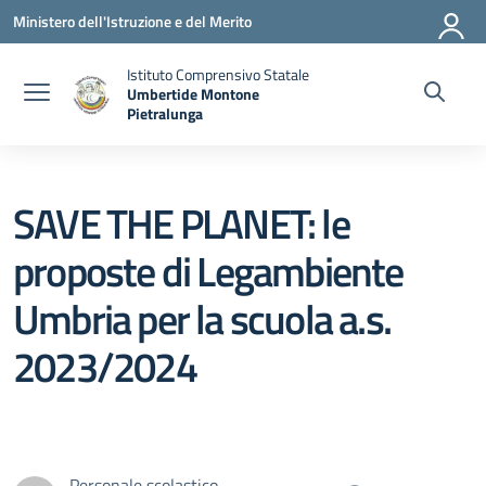
Vai ai contenuti
Vai al menu di navigazione
Vai al footer
Ministero dell'Istruzione e del Merito
Istituto Comprensivo Statale
Umbertide Montone
Pietralunga
— Visita la pagina iniziale della scuola
SAVE THE PLANET: le
proposte di Legambiente
Umbria per la scuola a.s.
2023/2024
Personale scolastico