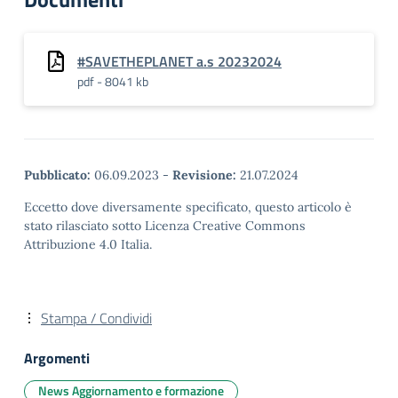
maggiore per il
fondamentale ruolo che
gli alberi svolgono nel contrasto
ai cambiamenti climatici.
#SAVETHEPLANET a.s 20232024
Ogni scuola può aderire
pdf - 8041 kb
alla Festa
dell'albero organizzando,
in una o più giornate,…
Pubblicato:
06.09.2023
-
Revisione:
21.07.2024
Eccetto dove diversamente specificato, questo articolo è
stato rilasciato sotto Licenza Creative Commons
Attribuzione 4.0 Italia.
Stampa / Condividi
Argomenti
News Aggiornamento e formazione