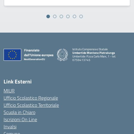
Istituto Comprensivo Statale
Umbertide Montone Pietralunga
Umbertide: P.zza Carlo Marx, 1 - tel.
0759413745
— Visita la pagina iniziale della scuola
Link Esterni
MIUR
Ufficio Scolastico Regionale
Ufficio Scolastico Territoriale
Scuola in Chiaro
Iscrizioni On Line
Invalsi
Comune