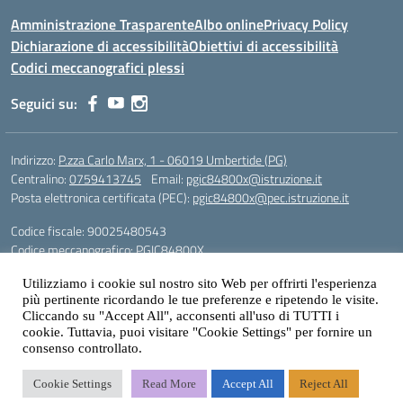
Amministrazione Trasparente
Albo online
Privacy Policy
Dichiarazione di accessibilità
Obiettivi di accessibilità
Codici meccanografici plessi
Seguici su:
Indirizzo:
P.zza Carlo Marx, 1 - 06019 Umbertide (PG)
Centralino:
0759413745
Email:
pgic84800x@istruzione.it
Posta elettronica certificata (PEC):
pgic84800x@pec.istruzione.it
Codice fiscale: 90025480543
Codice meccanografico:
PGIC84800X
Codice Indice delle Pubbliche Amministrazioni (IPA): icu
Utilizziamo i cookie sul nostro sito Web per offrirti l'esperienza
più pertinente ricordando le tue preferenze e ripetendo le visite.
Gestione sito web: prof. Paolo Chitarrai
Cliccando su "Accept All", acconsenti all'uso di TUTTI i
cookie. Tuttavia, puoi visitare "Cookie Settings" per fornire un
consenso controllato.
Idea e progetto di Designers Italia
Cookie Settings
Read More
Accept All
Reject All